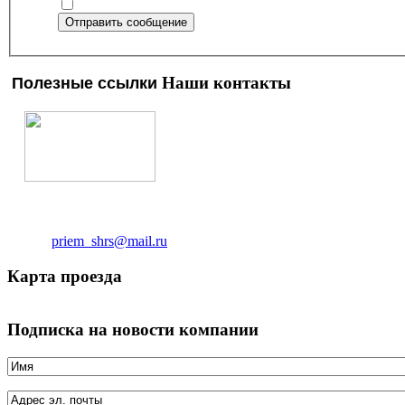
Отправить сообщение
Наши контакты
Полезные ссылки
ТОО "Шымкент Рем Сервис"
Адрес:
г.Шымкент ул.2-й Коксай 742
Тел/факс:
8 (7252) 95 31 91
Телефон:
8 (7252) 95 61
21
Email:
priem_shrs@mail.ru
Карта проезда
Подписка на новости компании