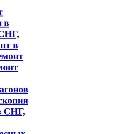
т
 в
 СНГ,
нт в
емонт
монт
вагонов
скопия
в СНГ,
лесных