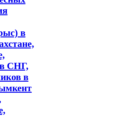
ия
рыс) в
ахстане,
е,
 в СНГ,
иков в
Шымкент
,
е,