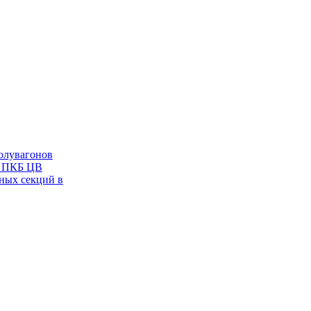
олувагонов
8 ПКБ ЦВ
ных секций в