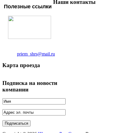
Наши контакты
Полезные ссылки
ТОО "Шымкент Рем Сервис"
Адрес:
г.Шымкент ул.2-й Коксай 742
Тел/факс:
8 (7252) 95 31 91
Телефон:
8 (7252) 95 61
21
Email:
priem_shrs@mail.ru
Карта проезда
Подписка на новости
компании