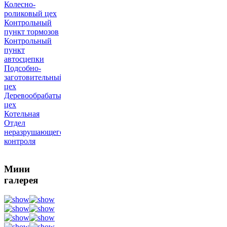
Колесно-
роликовый цех
Контрольный
пункт тормозов
Контрольный
пункт
автосцепки
Подсобно-
заготовительный
цех
Деревообрабатывающий
цех
Котельная
Отдел
неразрушающего
контроля
Мини
галерея