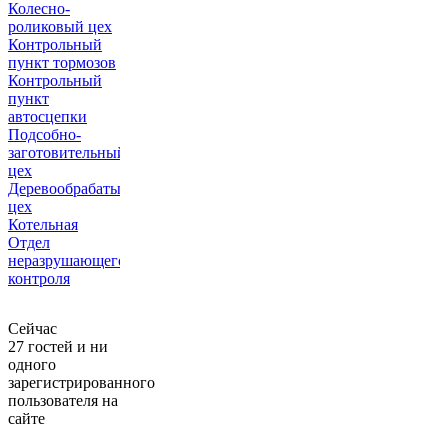
Колесно-
роликовый цех
Контрольный
пункт тормозов
Контрольный
пункт
автосцепки
Подсобно-
заготовительный
цех
Деревообрабатывающий
цех
Котельная
Отдел
неразрушающего
контроля
Сейчас
27 гостей и ни
одного
зарегистрированного
пользователя на
сайте