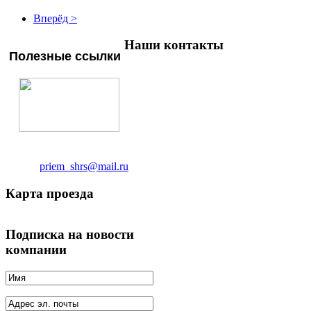
Вперёд >
Наши контакты
Полезные ссылки
ТОО "Шымкент Рем Сервис"
Адрес:
г.Шымкент ул.2-й Коксай 742
Тел/факс:
8 (7252) 95 31 91
Телефон:
8 (7252) 95 61
21
Email:
priem_shrs@mail.ru
Карта проезда
Подписка на новости
компании